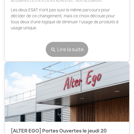
Actualités LES ATELIERS ALREENS
,
Nos Actualités
Les deux ESAT n’ont pas suivi le même parcours pour
décider de ce changement, mais ce choix découle pour
tous deux d’une logique de diminuer l’usage de produits à
usage unique.
Lire la suite
search
[ALTER EGO] Portes Ouvertes le jeudi 20