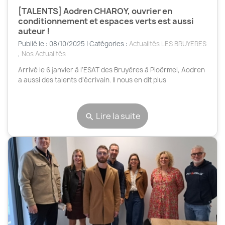
[TALENTS] Aodren CHAROY, ouvrier en
conditionnement et espaces verts est aussi
auteur !
Publié le : 08/10/2025 | Catégories :
Actualités LES BRUYERES
,
Nos Actualités
Arrivé le 6 janvier à l’ESAT des Bruyères à Ploërmel, Aodren
a aussi des talents d'écrivain. Il nous en dit plus
Lire la suite
search