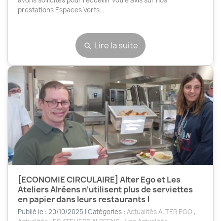
avons sollicités pour recueillir votre avis sur nos
prestations Espaces Verts...
Lire la suite
search
[ECONOMIE CIRCULAIRE] Alter Ego et Les
Ateliers Alréens n’utilisent plus de serviettes
en papier dans leurs restaurants !
Publié le : 20/10/2025 | Catégories :
Actualités ALTER EGO
,