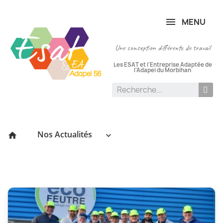
Panneau de gestion des cookies
MENU
Une conception différente du travail
Les ESAT et l'Entreprise Adaptée de
l'Adapei du Morbihan
Nos Actualités
keyboard_arrow_down
home