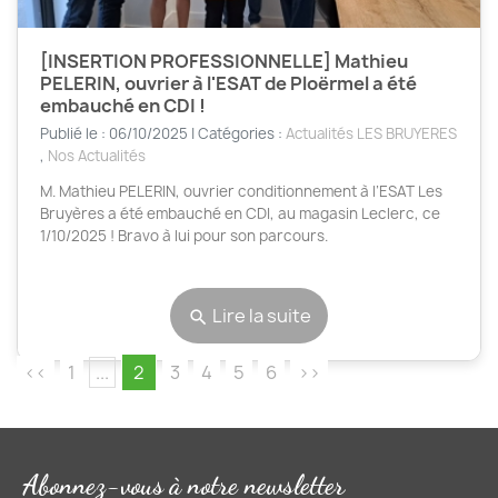
[INSERTION PROFESSIONNELLE] Mathieu
PELERIN, ouvrier à l'ESAT de Ploërmel a été
embauché en CDI !
Publié le : 06/10/2025 | Catégories :
Actualités LES BRUYERES
,
Nos Actualités
M. Mathieu PELERIN, ouvrier conditionnement à l’ESAT Les
Bruyères a été embauché en CDI, au magasin Leclerc, ce
1/10/2025 ! Bravo à lui pour son parcours.
Lire la suite
search
<<
1
...
2
3
4
5
6
>>
Abonnez-vous à notre newsletter