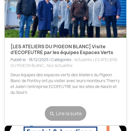
[LES ATELIERS DU PIGEON BLANC] Visite
d'ECOFEUTRE par les équipes Espaces Verts
Publié le : 18/12/2025 | Catégories :
Actualités LES ATELIERS
DU PIGEON BLANC
,
Nos Actualités
Deux équipes des espaces verts des Ateliers du Pigeon
Blanc de Pontivy ont pu visiter avec leurs moniteurs Thierry
et Julien l’entreprise ECOFEUTRE sur les sites de Naizin et
du Sourn.
Lire la suite
search