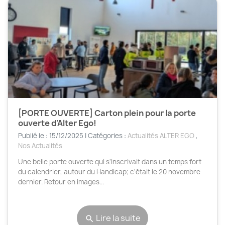
[PORTE OUVERTE] Carton plein pour la porte
ouverte d'Alter Ego!
Publié le : 15/12/2025 | Catégories :
Actualités ALTER EGO
,
Nos Actualités
Une belle porte ouverte qui s'inscrivait dans un temps fort
du calendrier, autour du Handicap; c'était le 20 novembre
dernier. Retour en images...
Lire la suite
search