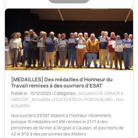
[MEDAILLES] Des médailles d’Honneur du
Travail remises à des ouvriers d’ESAT
Publié le : 15/12/2025 | Catégories :
Actualités DE L'ARMOR A
L'ARGOAT
,
Actualités LES ATELIERS DU PIGEON BLANC
,
Nos
Actualités
Nos ouvriers d'ESAT étaient à l'honneur récemment,
puisque 16 médailles ont été remises le 27/11 à des
personnes de l'Armor à l'Argoat à Caudan, et pas moins de
42 le 3/12 à des personnes des Ateliers