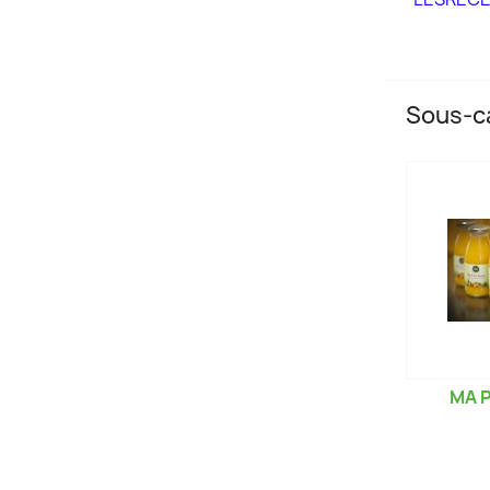
Sous-c
MA P