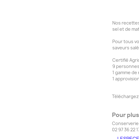
Nos recettes
sel et de ma
Pour tous vo
saveurs salé
Certifié Agr
9 personnes 
1 gamme de r
1 approvisio
Téléchargez 
Pour plus
Conserverie 
02 97 36 22 1
LESREC