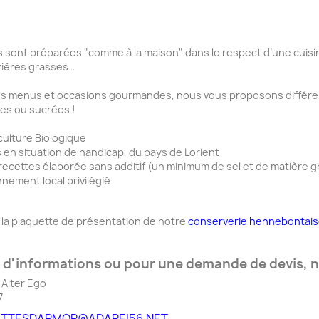
 sont préparées "comme à la maison" dans le respect d’une cuisine 
tières grasses…
s menus et occasions gourmandes, nous vous proposons différents
es ou sucrées !
iculture Biologique
en situation de handicap, du pays de Lorient
ecettes élaborée sans additif (un minimum de sel et de matière g
nnement local privilégié
la plaquette de présentation de notre
conserverie hennebontais
 d'informations ou pour une demande de devis, n'
Alter Ego
7
ETTESDARMOR@ADAPEI56.NET