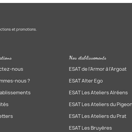
ections et promotions.
ations
Nos établissements
ctez-nous
ESAT de l'Armor à l'Argoat
ommes-nous ?
ESAT Alter Ego
tablissements
ESAT Les Ateliers Alréens
ités
ESAT Les Ateliers du Pigeon
etters
ESAT Les Ateliers du Prat
ESAT Les Bruyères