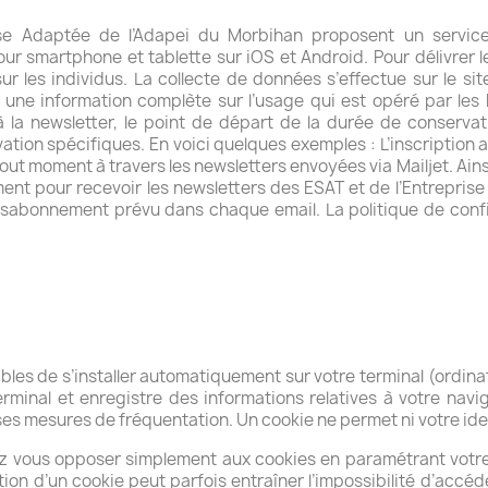
rise Adaptée de l’Adapei du Morbihan proposent un service 
r smartphone et tablette sur iOS et Android. Pour délivrer le
 les individus. La collecte de données s’effectue sur le sit
une information complète sur l’usage qui est opéré par les
la newsletter, le point de départ de la durée de conservatio
ation spécifiques. En voici quelques exemples : L’inscriptio
 à tout moment à travers les newsletters envoyées via Mailjet. Ain
ent pour recevoir les newsletters des ESAT et de l’Entrepris
abonnement prévu dans chaque email. La politique de confidentia
ibles de s’installer automatiquement sur votre terminal (ordin
erminal et enregistre des informations relatives à votre navig
s mesures de fréquentation. Un cookie ne permet ni votre identif
ez vous opposer simplement aux cookies en paramétrant votre 
ation d’un cookie peut parfois entraîner l’impossibilité d’accéd