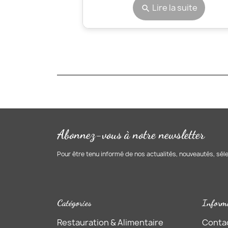
Lire la suite
search
Abonnez-vous à notre newsletter
Pour être tenu informé de nos actualités, nouveautés, sél
Catégories
Inform
Restauration & Alimentaire
Conta