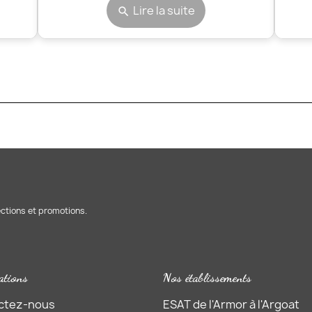
Lire la suite
search
ections et promotions.
ations
Nos établissements
ctez-nous
ESAT de l'Armor à l'Argoat