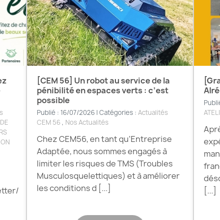
ez
[CEM 56] Un robot au service de la
[Gra
e
pénibilité en espaces verts : c’est
Alré
possible
Publi
s
Publié : 16/07/2026 | Catégories :
Actualités
ATEL
 DE
CEM 56
,
Nos Actualités
Aprè
ERS
Chez CEM56, en tant qu’Entreprise
expé
GEON
Adaptée, nous sommes engagés à
manu
limiter les risques de TMS (Troubles
fran
Musculosquelettiques) et à améliorer
déso
les conditions d [...]
tter/
[...]