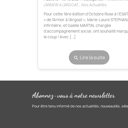
L'ARMOR A L'ARGOAT
,
Nos Actualités
Pour cette 1ère édition d’Octobre Rose à l’ESA
« de l’Armor à l’Argoat », Marie-Laure STEPHAN
infirmière, et Gaëlle MARTIN, chargée
d’accompagnement social, ont souhaité marq
le coup ! Avec [...]
Lire la suite
search
Abonnez-vous à notre newsletter
Pour être tenu informé de nos actualités, nouveautés, sél