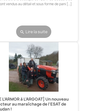
 sont vendus au détail et sous forme de pani [...]
Lire la suite
search
E L’ARMOR à L’ARGOAT] Un nouveau
acteur au maraîchage de l’ESAT de
udan !