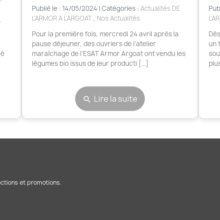
Publié le : 14/05/2024 | Catégories :
Actualités DE
Pub
L'ARMOR A L'ARGOAT
,
Nos Actualités
L'A
T
,
Pour la première fois, mercredi 24 avril après la
Dés
pause déjeuner, des ouvriers de l’atelier
un 
ué
maraîchage de l’ESAT Armor Argoat ont vendu les
sou
légumes bio issus de leur producti [...]
plu
Lire la suite
search
ections et promotions.