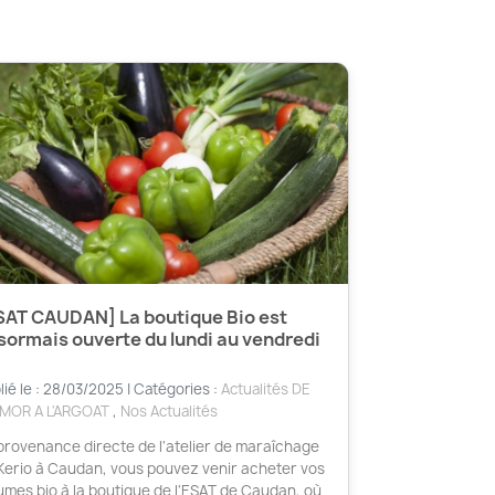
SAT CAUDAN] La boutique Bio est
sormais ouverte du lundi au vendredi
lié le : 28/03/2025 | Catégories :
Actualités DE
RMOR A L'ARGOAT
,
Nos Actualités
provenance directe de l'atelier de maraîchage
Kerio à Caudan, vous pouvez venir acheter vos
umes bio à la boutique de l'ESAT de Caudan, où