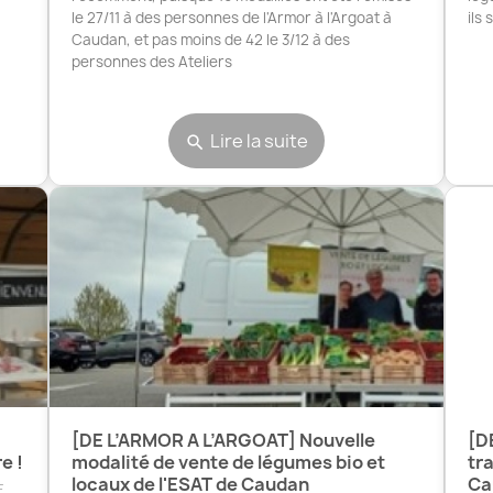
le 27/11 à des personnes de l'Armor à l'Argoat à
ils
Caudan, et pas moins de 42 le 3/12 à des
personnes des Ateliers
Lire la suite
search
[DE L’ARMOR A L’ARGOAT] Nouvelle
[D
e !
modalité de vente de légumes bio et
tr
locaux de l'ESAT de Caudan
Ca
E