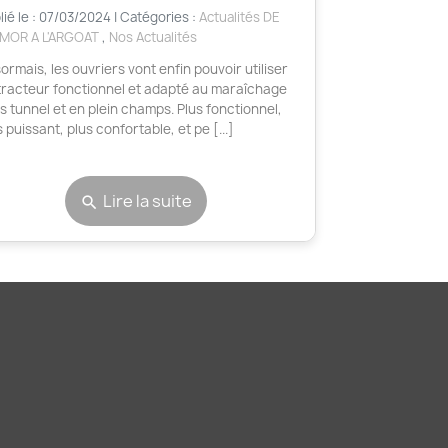
lié le : 07/03/2024 | Catégories :
Actualités DE
RMOR A L'ARGOAT
,
Nos Actualités
ormais, les ouvriers vont enfin pouvoir utiliser
tracteur fonctionnel et adapté au maraîchage
s tunnel et en plein champs. Plus fonctionnel,
s puissant, plus confortable, et pe [...]
Lire la suite
search