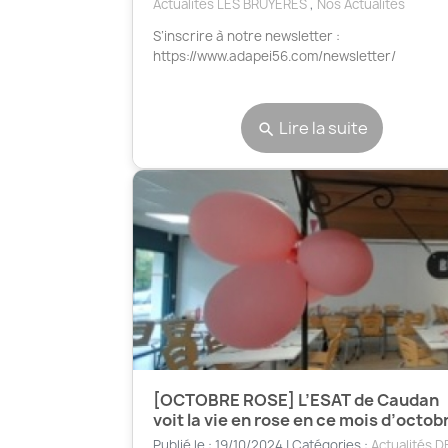
Actualités LES BRUYERES
,
Nos Actualités
S’inscrire à notre newsletter :
https://www.adapei56.com/newsletter/
Lire la suite
search
[OCTOBRE ROSE] L’ESAT de Caudan
voit la vie en rose en ce mois d’octobr
Publié le : 19/10/2024 | Catégories :
Actualités D