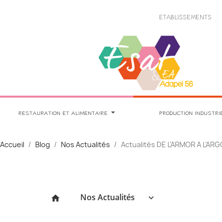
Panneau de gestion des cookies
ETABLISSEMENTS
RESTAURATION ET ALIMENTAIRE
PRODUCTION INDUSTRI
Accueil
Blog
Nos Actualités
Actualités DE L'ARMOR A L'AR
Nos Actualités
keyboard_arrow_down
home