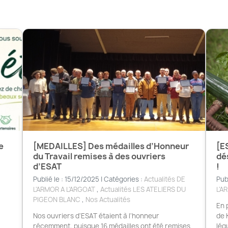
e
[MEDAILLES] Des médailles d’Honneur
[E
du Travail remises à des ouvriers
dé
d’ESAT
!
Publié le : 15/12/2025 | Catégories :
Actualités DE
Pub
L'ARMOR A L'ARGOAT
,
Actualités LES ATELIERS DU
L'A
PIGEON BLANC
,
Nos Actualités
En 
Nos ouvriers d'ESAT étaient à l'honneur
de 
récemment, puisque 16 médailles ont été remises
lég