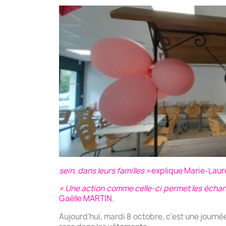
sein, dans leurs familles »
explique Marie-Lau
« Une action comme celle-ci permet les échan
Gaëlle MARTIN.
Aujourd’hui, mardi 8 octobre, c’est une journé