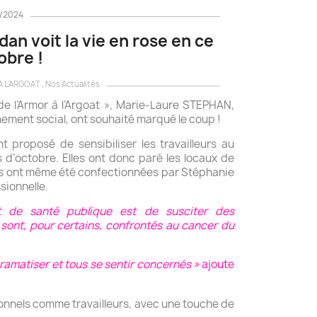
0/2024
 voit la vie en rose en ce
obre !
 A L'ARGOAT
,
Nos Actualités
de l’Armor à l’Argoat », Marie-Laure STEPHAN,
ement social, ont souhaité marqué le coup !
nt proposé de sensibiliser les travailleurs au
d’octobre. Elles ont donc paré les locaux de
ans ont même été confectionnées par Stéphanie
sionnelle.
et de santé publique est de susciter des
sont, pour certains, confrontés au cancer du
amatiser et tous se sentir concernés »
ajoute
sionnels comme travailleurs, avec une touche de