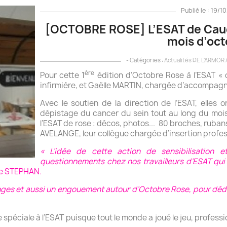
Publié le : 19/1
[OCTOBRE ROSE] L’ESAT de Caudan
mois d’oct
- Catégories :
Actualités DE L'ARMOR
ère
Pour cette 1
édition d’Octobre Rose à l’ESAT « 
infirmière, et Gaëlle MARTIN, chargée d’accompagn
Avec le soutien de la direction de l’ESAT, elles o
dépistage du cancer du sein tout au long du mois 
l’ESAT de rose : décos, photos... 80 broches, rub
AVELANGE, leur collègue chargée d’insertion profes
« L’idée de cette action de sensibilisation 
questionnements chez nos travailleurs d’ESAT qui 
re STEPHAN.
ges et aussi un engouement autour d’Octobre Rose, pour dédr
e spéciale à l’ESAT puisque tout le monde a joué le jeu, profes