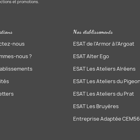
ections et promotions.
ations
Nos établissements
ctez-nous
ESAT de l'Armor à l'Argoat
ommes-nous ?
ESAT Alter Ego
tablissements
ESAT Les Ateliers Alréens
ités
ESAT Les Ateliers du Pigeon
etters
ESAT Les Ateliers du Prat
ESAT Les Bruyères
Entreprise Adaptée CEM56