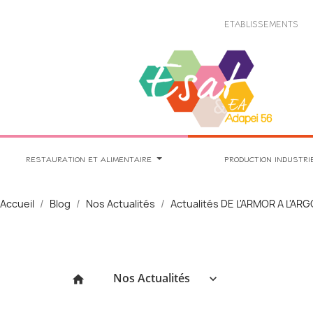
Panneau de gestion des cookies
ETABLISSEMENTS
RESTAURATION ET ALIMENTAIRE
PRODUCTION INDUSTRI
Accueil
Blog
Nos Actualités
Actualités DE L'ARMOR A L'AR
Nos Actualités
keyboard_arrow_down
home