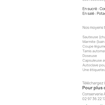
En sucré : Con
En salé : Pot
Nos moyens te
Sauteuse (cha
Marmite (bain
Coupe légume 
Tamis automati
Doseuse
Capsuleuse av
Autoclave pour
Une étiquete
Téléchargez l
Pour plus 
Conserverie A
02 97 36 22 1