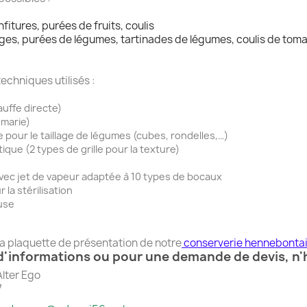
fitures, purées de fruits, coulis
ages, purées de légumes, tartinades de légumes, coulis de tomat
chniques utilisés :
uffe directe)
 marie)
pour le taillage de légumes (cubes, rondelles,…)
que (2 types de grille pour la texture)
ec jet de vapeur adaptée à 10 types de bocaux
 la stérilisation
use
a plaquette de présentation de notre
conserverie hennebontai
d'informations ou pour une demande de devis, n'h
lter Ego
7