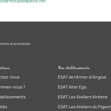
esdarmor@adapei56.net
ections et promotions.
ations
Nos établissements
ctez-nous
ESAT de l'Armor à l'Argoat
ommes-nous ?
ESAT Alter Ego
tablissements
ESAT Les Ateliers Alréens
ités
ESAT Les Ateliers du Pigeon