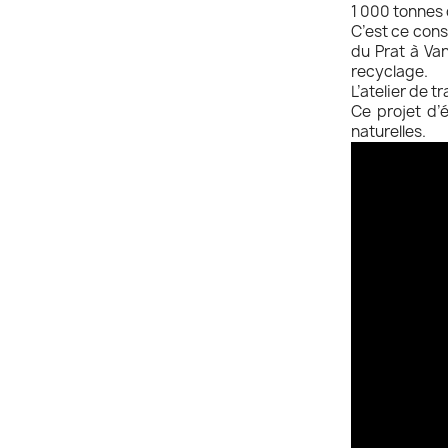
1 000 tonnes 
C’est ce cons
du Prat à Van
recyclage.
L’atelier de t
Ce projet d’
naturelles.