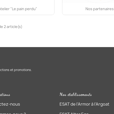
atelier "Le pain perdu"
Nos partenaires
e 2 article(s)
ections et promotions.
ations
Nos établissements
ctez-nous
ESAT de l'Armor à l'Argoat