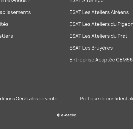
ommes-nous ?
ESAT Alter Ego
tablissements
ESAT Les Ateliers Alréens
ités
ESAT Les Ateliers du Pigeon
etters
ESAT Les Ateliers du Prat
ESAT Les Bruyères
Entreprise Adaptée CEM56
ditions Générales de vente
Politique de confidential
© e-declic