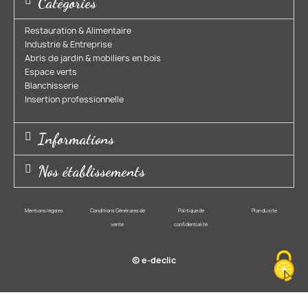
Catégories
Restauration & Alimentaire
Industrie & Entreprise​
Abris de jardin & mobiliers en bois​
Espace verts​
Blanchisserie​
Insertion professionnelle​
Informations
Nos établissements
Mentions légales
Conditions Générales de
Politique de
Plan du site
vente
confidentialité
© e-declic