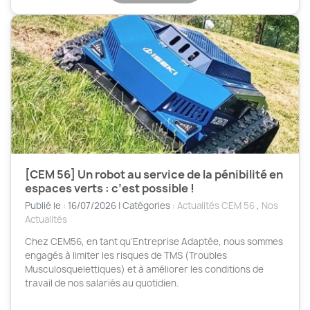
[CEM 56] Un robot au service de la pénibilité en
espaces verts : c’est possible !
Publié le : 16/07/2026 | Catégories :
Actualités CEM 56
,
Nos
Actualités
Chez CEM56, en tant qu’Entreprise Adaptée, nous sommes
engagés à limiter les risques de TMS (Troubles
Musculosquelettiques) et à améliorer les conditions de
travail de nos salariés au quotidien.