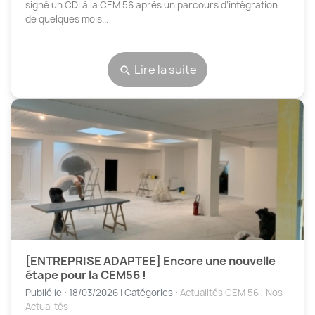
signé un CDI à la CEM 56 après un parcours d’intégration
de quelques mois...
Lire la suite
search
[ENTREPRISE ADAPTEE] Encore une nouvelle
étape pour la CEM56 !
Publié le : 18/03/2026 | Catégories :
Actualités CEM 56
,
Nos
Actualités