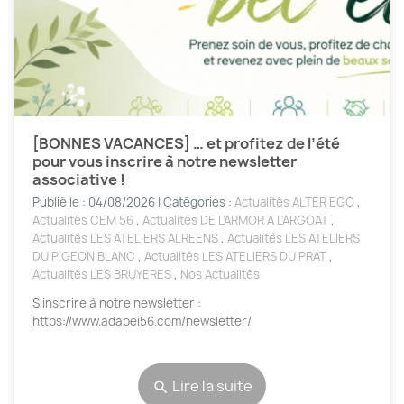
[BONNES VACANCES] … et profitez de l’été
pour vous inscrire à notre newsletter
associative !
Publié le : 04/08/2026 | Catégories :
Actualités ALTER EGO
,
Actualités CEM 56
,
Actualités DE L'ARMOR A L'ARGOAT
,
Actualités LES ATELIERS ALREENS
,
Actualités LES ATELIERS
DU PIGEON BLANC
,
Actualités LES ATELIERS DU PRAT
,
Actualités LES BRUYERES
,
Nos Actualités
S’inscrire à notre newsletter :
https://www.adapei56.com/newsletter/
Lire la suite
search