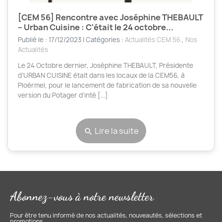
[CEM 56] Rencontre avec Joséphine THEBAULT
– Urban Cuisine : C'était le 24 octobre...
Publié le : 17/12/2023 | Catégories :
Actualités CEM 56
,
Nos
Actualités
Le 24 Octobre dernier, Joséphine THEBAULT, Présidente
d’URBAN CUISINE était dans les locaux de la CEM56, à
Ploërmel, pour le lancement de fabrication de sa nouvelle
version du Potager d’inté [...]
Lire la suite
search
Abonnez-vous à notre newsletter
Pour être tenu informé de nos actualités, nouveautés, sélections et
promotions.