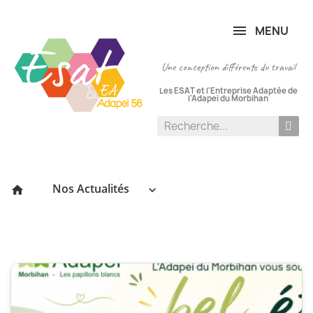
Panneau de gestion des cookies
MENU
Une conception différente du travail
Les ESAT et l'Entreprise Adaptée de
l'Adapei du Morbihan
Nos Actualités
keyboard_arrow_down
home