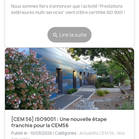
Nous sommes fiers d’annoncer que l'activité "Prestations
extérieures multi-services" vient d’être certifiée ISO 9001 !
Lire la suite
search
[CEM 56] ISO9001 : Une nouvelle étape
franchie pour la CEM56
Publié le : 10/03/2026 | Catégories :
Actualités CEM 56
,
Nos