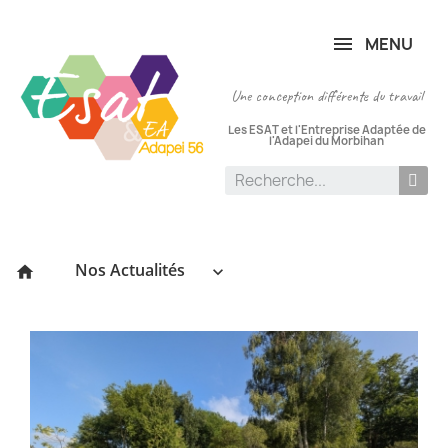
Panneau de gestion des cookies
MENU
Une conception différente du travail
Les ESAT et l'Entreprise Adaptée de
l'Adapei du Morbihan
Nos Actualités
keyboard_arrow_down
home
P
le
:
06
[