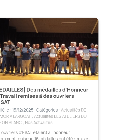
EDAILLES] Des médailles d’Honneur
 Travail remises à des ouvriers
ESAT
lié le : 15/12/2025 | Catégories :
Actualités DE
RMOR A L'ARGOAT
,
Actualités LES ATELIERS DU
GEON BLANC
,
Nos Actualités
 ouvriers d'ESAT étaient à l'honneur
emment, puisque 16 médailles ont été remises