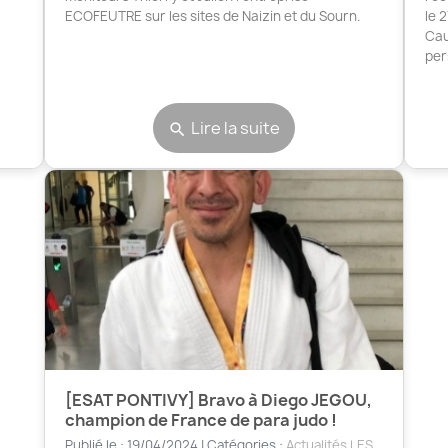
ECOFEUTRE sur les sites de Naizin et du Sourn.
le 
Cau
per
Lire la suite
search
[ESAT PONTIVY] Bravo à Diego JEGOU,
champion de France de para judo !
Publié le : 19/04/2024 | Catégories :
Actualités LES