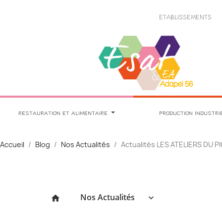
Panneau de gestion des cookies
ETABLISSEMENTS
RESTAURATION ET ALIMENTAIRE
PRODUCTION INDUSTRI
Accueil
Blog
Nos Actualités
Actualités LES ATELIERS DU 
Nos Actualités
keyboard_arrow_down
home