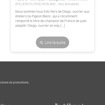
ATELIERS DU PIGEON BLANC
,
Nos Actualités
Nous sommes tous très fiers de Diego, ouvrier aux
Ateliers du Pigeon Blanc, qui a récemment
remporté le titre de champion de France de judo
adapté ! Diego, ouvrier en esp [...]
Lire la suite
search
ections et promotions.
ations
Nos établissements