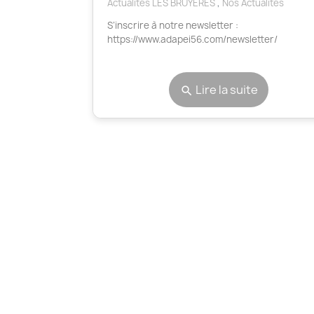
Actualités LES BRUYERES
,
Nos Actualités
S’inscrire à notre newsletter :
https://www.adapei56.com/newsletter/
Lire la suite
search