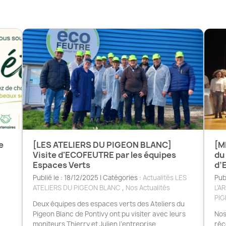
e
[LES ATELIERS DU PIGEON BLANC]
[M
Visite d'ECOFEUTRE par les équipes
du
Espaces Verts
d’
Publié le : 18/12/2025 | Catégories :
Actualités LES
Pub
ATELIERS DU PIGEON BLANC
,
Nos Actualités
L'A
PI
Deux équipes des espaces verts des Ateliers du
Pigeon Blanc de Pontivy ont pu visiter avec leurs
Nos
moniteurs Thierry et Julien l’entreprise
réc