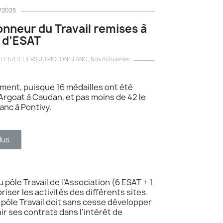
2/2025
nneur du Travail remises à
s d’ESAT
s LES ATELIERS DU PIGEON BLANC
,
Nos Actualités
ment, puisque 16 médailles ont été
'Argoat à Caudan, et pas moins de 42 le
anc à Pontivy.
lus
pôle Travail de l’Association (6 ESAT + 1
iser les activités des différents sites.
 pôle Travail doit sans cesse développer
r ses contrats dans l’intérêt de