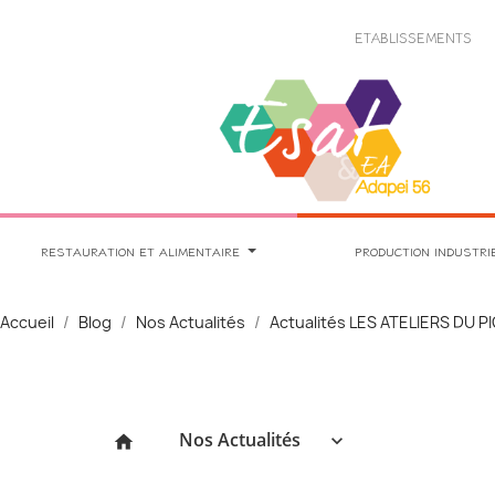
Panneau de gestion des cookies
ETABLISSEMENTS
RESTAURATION ET ALIMENTAIRE
PRODUCTION INDUSTRI
Accueil
Blog
Nos Actualités
Actualités LES ATELIERS DU 
Nos Actualités
keyboard_arrow_down
home