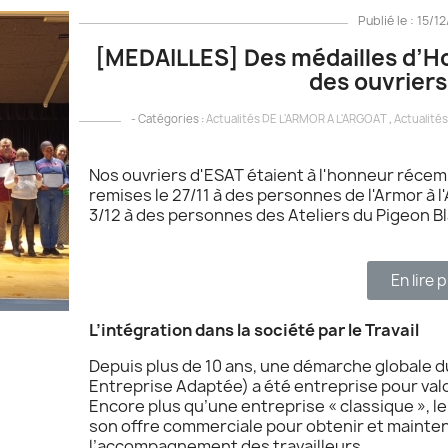
Publié le : 15/1
[MEDAILLES] Des médailles d’Ho
des ouvrier
- Catégories :
Actualités DE L'ARMOR A L'ARGOAT
,
Actualité
Nos ouvriers d'ESAT étaient à l'honneur récem
remises le 27/11 à des personnes de l'Armor à l
3/12 à des personnes des Ateliers du Pigeon Bl
En lire p
L’intégration dans la société par le Travail
Depuis plus de 10 ans, une démarche globale du 
Entreprise Adaptée) a été entreprise pour valor
Encore plus qu’une entreprise « classique », le
son offre commerciale pour obtenir et mainteni
l’accompagnement des travailleurs.