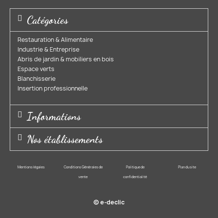
Catégories
Restauration & Alimentaire
Industrie & Entreprise​
Abris de jardin & mobiliers en bois​
Espace verts​
Blanchisserie​
Insertion professionnelle​
Informations
Nos établissements
Mentions légales
Conditions Générales de
Politique de
Plan du site
vente
confidentialité
© e-declic