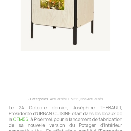
5
R
a
J
T
–
U
C
:
C
le
2
o
- Catégories :
Actualités CEM 56
,
Nos Actualités
Le 24 Octobre dernier, Joséphine THEBAULT,
Présidente d’URBAN CUISINE était dans les locaux de
la
CEM56
, à Ploërmel, pour le lancement de fabrication
de sa nouvelle version du Potager d’intérieur