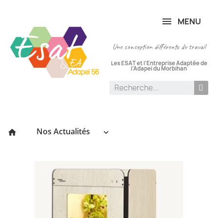
Panneau de gestion des cookies
MENU
Une conception différente du travail
Les ESAT et l'Entreprise Adaptée de
l'Adapei du Morbihan
Nos Actualités
keyboard_arrow_down
home
P
le
:
17/
[