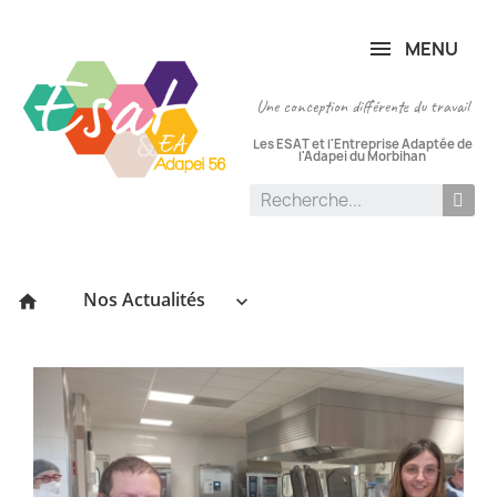
Panneau de gestion des cookies
MENU
Une conception différente du travail
Les ESAT et l'Entreprise Adaptée de
l'Adapei du Morbihan
Nos Actualités
keyboard_arrow_down
home
P
le
:
20
[