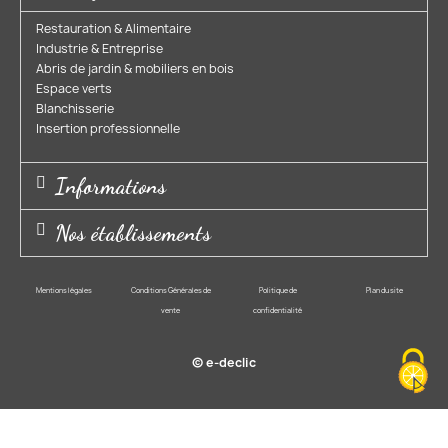
Restauration & Alimentaire
Industrie & Entreprise​
Abris de jardin & mobiliers en bois​
Espace verts​
Blanchisserie​
Insertion professionnelle​
Informations
Nos établissements
Mentions légales
Conditions Générales de
Politique de
Plan du site
vente
confidentialité
© e-declic