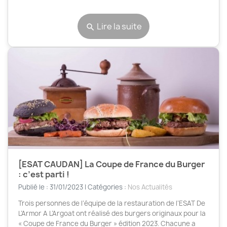
Lire la suite
search
[ESAT CAUDAN] La Coupe de France du Burger
: c’est parti !
Publié le : 31/01/2023 | Catégories :
Nos Actualités
Trois personnes de l’équipe de la restauration de l’ESAT De
L’Armor A L’Argoat ont réalisé des burgers originaux pour la
« Coupe de France du Burger » édition 2023. Chacune a