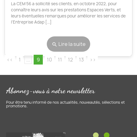
La CEM 56 a sollicité ses clients, en octobre 2022, pour
connaître leurs avis sur les prestations Espaces Verts, et
leurs éventuelles remarques pour améliorer les services de
l'Entreprise Adap [...]
Lire la suite
search
<<
1
...
9
10
11
12
13
>>
Abonnez-vous à notre newsletter
Pour être tenu informé de nos actualités, nouveautés, sélections et
promotions.