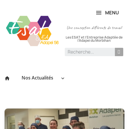
Panneau de gestion des cookies
MENU
Une conception différente du travail
Les ESAT et l'Entreprise Adaptée de
l'Adapei du Morbihan
Nos Actualités
keyboard_arrow_down
home