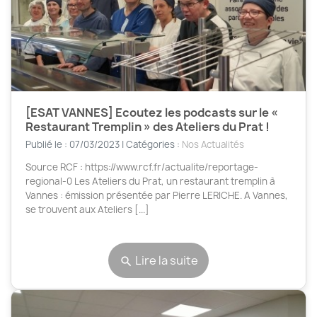
[ESAT VANNES] Ecoutez les podcasts sur le «
Restaurant Tremplin » des Ateliers du Prat !
Publié le : 07/03/2023 | Catégories :
Nos Actualités
Source RCF : https://www.rcf.fr/actualite/reportage-
regional-0 Les Ateliers du Prat, un restaurant tremplin à
Vannes : émission présentée par Pierre LERICHE. A Vannes,
se trouvent aux Ateliers [...]
Lire la suite
search