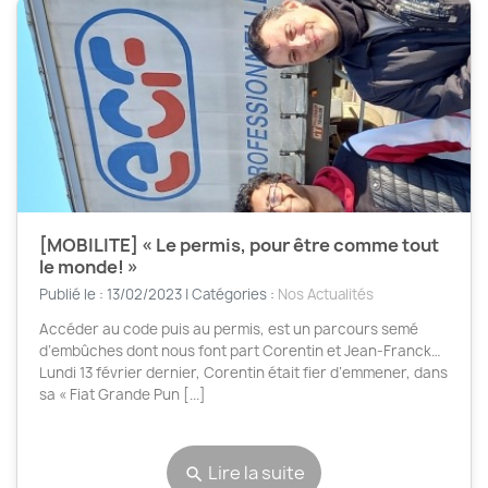
[MOBILITE] « Le permis, pour être comme tout
le monde! »
Publié le : 13/02/2023 | Catégories :
Nos Actualités
Accéder au code puis au permis, est un parcours semé
d’embûches dont nous font part Corentin et Jean-Franck…
Lundi 13 février dernier, Corentin était fier d’emmener, dans
sa « Fiat Grande Pun [...]
Lire la suite
search