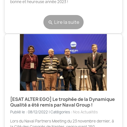
bonne et heureuse année 2023 !
Lire la suite
search
[ESAT ALTER EGO] Le trophée de la Dynamique
Qualité a été remis par Naval Group !
Publié le : 08/12/2022 | Catégories :
Nos Actualités
Lors du Naval Partners Meeting du 23 novembre dernier, à
la Cité des Congrès de Nantes, regroupant 250