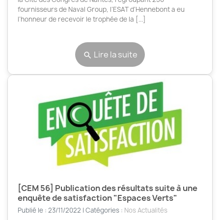
fournisseurs de Naval Group, l’ESAT d’Hennebont a eu
l’honneur de recevoir le trophée de la [...]
Lire la suite
search
[CEM 56] Publication des résultats suite à une
enquête de satisfaction "Espaces Verts"
Publié le : 23/11/2022 | Catégories :
Nos Actualités