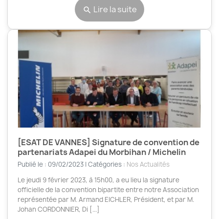
Lire la suite
search
[ESAT DE VANNES] Signature de convention de
partenariats Adapei du Morbihan / Michelin
Publié le : 09/02/2023 | Catégories :
Nos Actualités
Le jeudi 9 février 2023, à 15h00, a eu lieu la signature
officielle de la convention bipartite entre notre Association
représentée par M. Armand EICHLER, Président, et par M.
Johan CORDONNIER, Di [...]