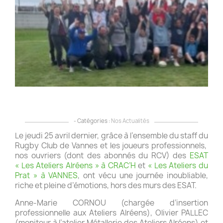
R
s
u
j
o
p
le
R
!
- Catégories :
Nos Actualités
Le jeudi 25 avril dernier, grâce à l’ensemble du staff du
Rugby Club de Vannes et les joueurs professionnels,
nos ouvriers (dont des abonnés du RCV) des
ESAT
« Les Ateliers Alréens » à CRAC’H
et
« Les Ateliers du
Prat » à VANNES
, ont vécu une journée inoubliable,
riche et pleine d’émotions, hors des murs des ESAT.
Anne-Marie CORNOU (chargée d’insertion
professionnelle aux Ateliers Alréens), Olivier PALLEC
(moniteur à l’atelier Métallerie des Ateliers Alréens) et