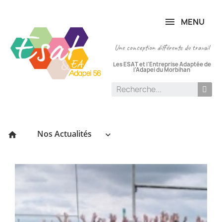
Panneau de gestion des cookies
MENU
Une conception différente du travail
Les ESAT et l'Entreprise Adaptée de
l'Adapei du Morbihan
Nos Actualités
keyboard_arrow_down
home
P
le
:
15/
[