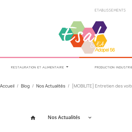
Panneau de gestion des cookies
ETABLISSEMENTS
RESTAURATION ET ALIMENTAIRE
PRODUCTION INDUSTRI
Accueil
Blog
Nos Actualités
[MOBILITE] Entretien des voit
Nos Actualités
keyboard_arrow_down
home