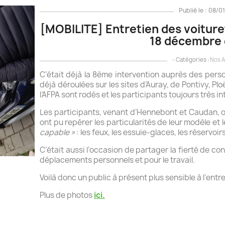
Publié le : 08/0
[MOBILITE] Entretien des voiture
18 décembre d
- Catégories :
Nos A
C’était déjà la 8ème intervention auprès des per
déjà déroulées sur les sites d’Auray, de Pontivy, Pl
l’AFPA sont rodés et les participants toujours très i
Les participants, venant d’Hennebont et Caudan, o
ont pu repérer les particularités de leur modèle et 
capable »
: les feux, les essuie-glaces, les réservoir
C’était aussi l’occasion de partager la fierté de c
déplacements personnels et pour le travail.
Voilà donc un public à présent plus sensible à l’entre
Plus de photos
ici.