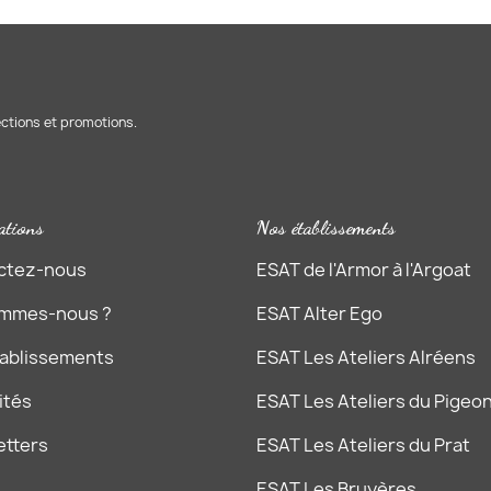
ections et promotions.
ations
Nos établissements
ctez-nous
ESAT de l'Armor à l'Argoat
ommes-nous ?
ESAT Alter Ego
tablissements
ESAT Les Ateliers Alréens
ités
ESAT Les Ateliers du Pigeon
etters
ESAT Les Ateliers du Prat
ESAT Les Bruyères