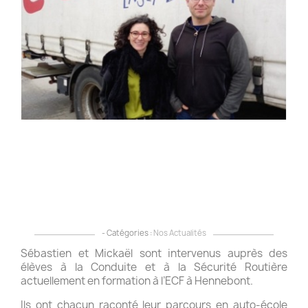
D
o
e
E
i
a
d
m
d
é
e
f
!
- Catégories :
Nos Actualités
Sébastien et Mickaël sont intervenus auprès des
élèves à la Conduite et à la Sécurité Routière
actuellement en formation à l’ECF à Hennebont.
Ils ont chacun raconté leur parcours en auto-école