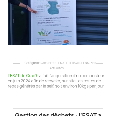
A
A
Z
s
le
c
d
l
!
- Catégories :
Actualités LES ATELIERS ALREENS
,
Nos
Actualités
L’ESAT de Crac’h
a fait l’acquisition d’un composteur
en juin 2024 afin de recycler, sur site, les restes de
repas générés par le self, soit environ 10kgs par jour.
Gestion des déchets : l’ESAT a