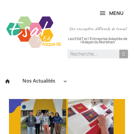
Panneau de gestion des cookies
MENU
Une conception différente du travail
Les ESAT et l'Entreprise Adaptée de
l'Adapei du Morbihan
Nos Actualités
keyboard_arrow_down
home
P
le
:
03
[