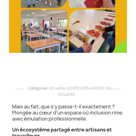
a
L
L
A
A
p
l
r
d
l
!
- Catégories :
Actualités LES ATELIERS ALREENS
,
Nos
Actualités
Mais au fait, que s’y passe-t-il exactement ?
Plongée au cœur d’un espace où inclusion rime
avec émulation professionnelle.
Un écosystème partagé entre artisans et
travailleurs