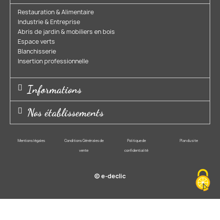
Restauration & Alimentaire
Industrie & Entreprise​
Abris de jardin & mobiliers en bois​
Espace verts​
Blanchisserie​
Insertion professionnelle​
Informations
Nos établissements
Mentions légales
Conditions Générales de
Politique de
Plan du site
vente
confidentialité
© e-declic