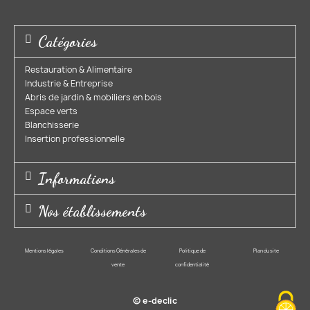
Catégories
Restauration & Alimentaire
Industrie & Entreprise​
Abris de jardin & mobiliers en bois​
Espace verts​
Blanchisserie​
Insertion professionnelle​
Informations
Nos établissements
Mentions légales
Conditions Générales de
Politique de
Plan du site
vente
confidentialité
© e-declic