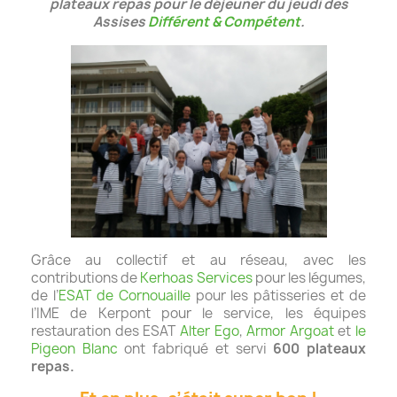
plateaux repas pour le déjeuner du jeudi des
Assises
Différent & Compétent
.
Grâce au collectif et au réseau, avec les
contributions de
Kerhoas Services
pour les légumes,
de l’
ESAT de Cornouaille
pour les pâtisseries et de
l’IME de Kerpont pour le service, les équipes
restauration des ESAT
Alter Ego
,
Armor Argoat
et
le
Pigeon Blanc
ont fabriqué et servi
600 plateaux
repas.