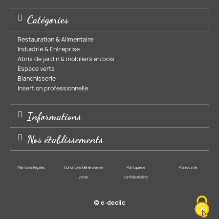
Catégories
Restauration & Alimentaire
Industrie & Entreprise​
Abris de jardin & mobiliers en bois​
Espace verts​
Blanchisserie​
Insertion professionnelle​
Informations
Nos établissements
Mentions légales
Conditions Générales de
Politique de
Plan du site
vente
confidentialité
© e-declic