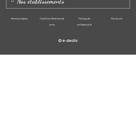
Nos établissements
Mentions légales
Conditions Générales de
Politique de
Plan du site
vente
confidentialité
© e-declic