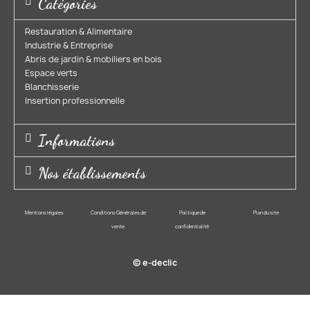
Catégories
Restauration & Alimentaire
Industrie & Entreprise​
Abris de jardin & mobiliers en bois​
Espace verts​
Blanchisserie​
Insertion professionnelle​
Informations
Nos établissements
Mentions légales
Conditions Générales de
Politique de
Plan du site
vente
confidentialité
© e-declic