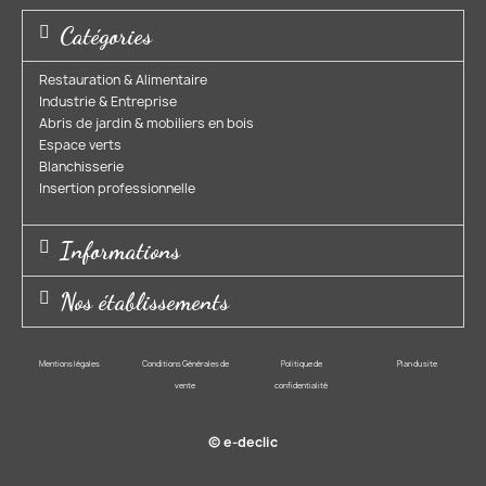
Catégories
Restauration & Alimentaire
Industrie & Entreprise​
Abris de jardin & mobiliers en bois​
Espace verts​
Blanchisserie​
Insertion professionnelle​
Informations
Nos établissements
Mentions légales
Conditions Générales de
Politique de
Plan du site
vente
confidentialité
© e-declic