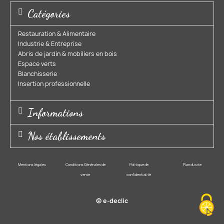
Catégories
Restauration & Alimentaire
Industrie & Entreprise​
Abris de jardin & mobiliers en bois​
Espace verts​
Blanchisserie​
Insertion professionnelle​
Informations
Nos établissements
Mentions légales
Conditions Générales de
Politique de
Plan du site
vente
confidentialité
© e-declic