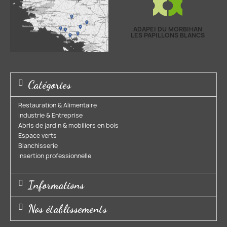
Nom
ADAPEI DU MORBIHAN
LES PAPILLONS BLANCS
Email
Catégories
Téléphone
Restauration & Alimentaire
Industrie & Entreprise​
Abris de jardin & mobiliers en bois​
Code postal
Espace verts​
Blanchisserie​
Insertion professionnelle​
Message
Informations
Nos établissements