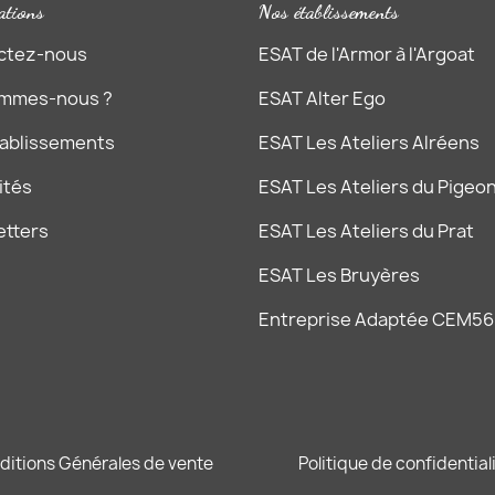
ations
Nos établissements
ctez-nous
ESAT de l'Armor à l'Argoat
ommes-nous ?
ESAT Alter Ego
tablissements
ESAT Les Ateliers Alréens
ités
ESAT Les Ateliers du Pigeon
etters
ESAT Les Ateliers du Prat
ESAT Les Bruyères
Entreprise Adaptée CEM56
ditions Générales de vente
Politique de confidential