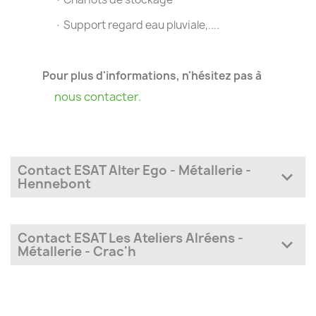
· Support regard eau pluviale,....
Pour plus d'informations, n'hésitez pas à
nous contacter.
Contact ESAT Alter Ego - Métallerie -
expand_more
Hennebont
Adresse
2 Rue Denis Papin - Zone de Kerandré
Contact ESAT Les Ateliers Alréens -
expand_more
56700 HENNEBONT
Métallerie - Crac'h
Téléphone
Adresse
02 97 36 14 29
Parc du Moustoir - 12 Rue de l'Europe