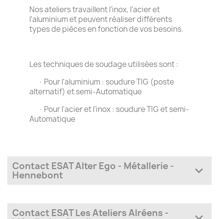
Nos ateliers travaillent l'inox, l'acier et
l'aluminium et peuvent réaliser différents
types de pièces en fonction de vos besoins.
Les techniques de soudage utilisées sont :
· Pour l'aluminium : soudure TIG (poste
alternatif) et semi-Automatique
· Pour l'acier et l'inox : soudure TIG et semi-
Automatique
Contact ESAT Alter Ego - Métallerie -
expand_more
Hennebont
Adresse
2 Rue Denis Papin - Zone de Kerandré
Contact ESAT Les Ateliers Alréens -
expand_more