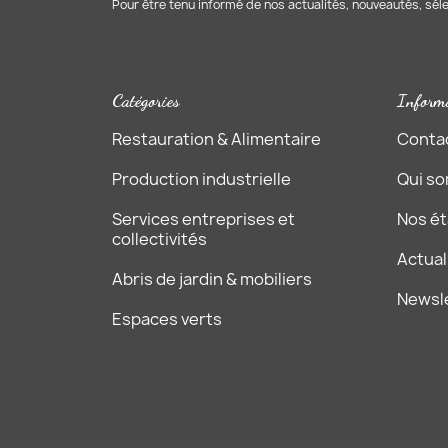
Pour être tenu informé de nos actualités, nouveautés, sél
Infos sur l'établissement
Prénom
Catégories
Inform
Nom
Restauration & Alimentaire
Conta
Production industrielle
Qui s
Email
Services entreprises et
Nos é
collectivités
Actual
Abris de jardin & mobiliers
Newsl
Téléphone
Espaces verts
Code postal