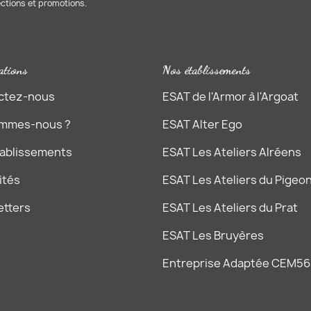
ections et promotions.
ations
Nos établissements
ctez-nous
ESAT de l'Armor à l'Argoat
ommes-nous ?
ESAT Alter Ego
tablissements
ESAT Les Ateliers Alréens
ités
ESAT Les Ateliers du Pigeon
etters
ESAT Les Ateliers du Prat
ESAT Les Bruyères
Entreprise Adaptée CEM56