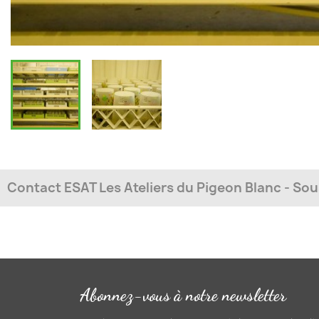
Contact ESAT Les Ateliers du Pigeon Blanc - Sou
Adresse
90 rue du Pigeon Blanc - BP 123
56 304 Pontivy Cedex
Téléphone
Abonnez-vous à notre newsletter
02 97 25 99 88