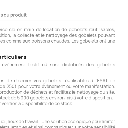
ls du produit
ce clé en main de location de gobelets réutilisables,
sition, la collecte et le nettoyage des gobelets pouvant
ides comme aux boissons chaudes. Les gobelets ont une
rticuliers
 évènement festif où sont distribués des gobelets
s de réserver vos gobelets réutilisables à l’ESAT de
 de 250) pour votre évènement ou votre manifestation.
 production de déchets et facilitez le nettoyage du site.
ock de 5 000 gobelets environ mis à votre disposition.
érifier la disponibilité de ce stock
eil, lieux de travail… Une solution écologique pour limiter
elets jetables et ainsi communiquer sur votre sensibilité