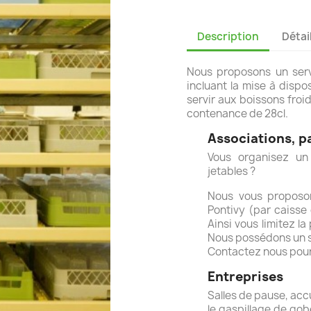
Description
Détai
Nous proposons un servi
incluant la mise à dispo
servir aux boissons fro
contenance de 28cl.
Associations, pa
Vous organisez un
jetables ?
Nous vous proposon
Pontivy (par caisse
Ainsi vous limitez la
Nous possédons un st
Contactez nous pour v
Entreprises
Salles de pause, accu
le gaspillage de gob