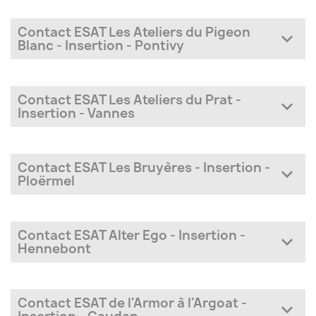
Contact ESAT Les Ateliers du Pigeon
expand_more
Blanc - Insertion - Pontivy
Adresse
90 rue du Pigeon Blanc - BP 123
Contact ESAT Les Ateliers du Prat -
expand_more
56 304 Pontivy Cedex
Insertion - Vannes
Téléphone
Adresse
02 97 25 99 88
ZI du Prat – Rue de l’Espérance
Contact ESAT Les Bruyères - Insertion -
expand_more
56000 VANNES
Ploërmel
Infos sur l'établissement
Téléphone
Adresse
Prénom
02 97 68 83 00
5 rue Marie Curie
Contact ESAT Alter Ego - Insertion -
expand_more
56 800 Ploërmel
Hennebont
Infos sur l'établissement
Nom
Téléphone
Adresse
Prénom
02 97 42 25 28
2 Rue Denis Papin - Zone de Kerandré
Contact ESAT de l'Armor à l'Argoat -
expand_more