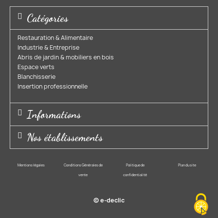
Catégories
Restauration & Alimentaire
Industrie & Entreprise​
Abris de jardin & mobiliers en bois​
Espace verts​
Blanchisserie​
Insertion professionnelle​
Informations
Nos établissements
Mentions légales
Conditions Générales de
Politique de
Plan du site
vente
confidentialité
© e-declic