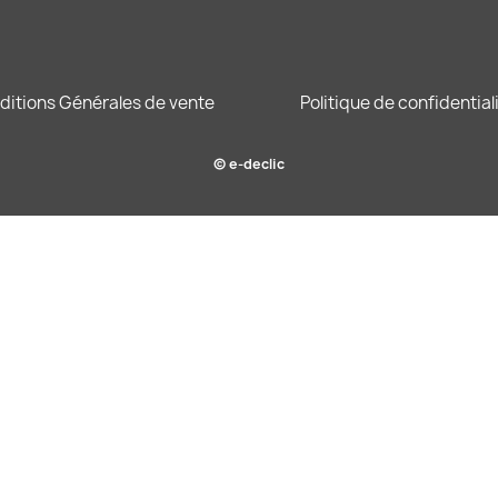
ditions Générales de vente
Politique de confidential
© e-declic