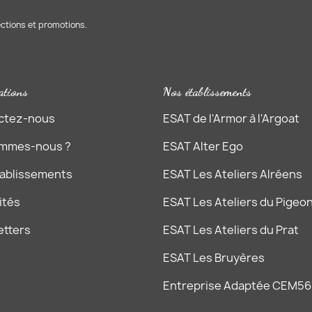
ections et promotions.
ations
Nos établissements
ctez-nous
ESAT de l'Armor à l'Argoat
ommes-nous ?
ESAT Alter Ego
tablissements
ESAT Les Ateliers Alréens
ités
ESAT Les Ateliers du Pigeon
etters
ESAT Les Ateliers du Prat
ESAT Les Bruyères
Entreprise Adaptée CEM56