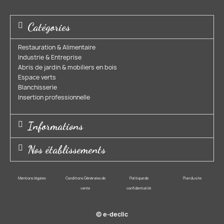
Catégories
Restauration & Alimentaire
Industrie & Entreprise​
Abris de jardin & mobiliers en bois​
Espace verts​
Blanchisserie​
Insertion professionnelle​
Informations
Nos établissements
Mentions légales
Conditions Générales de
Politique de
Plan du site
vente
confidentialité
© e-declic