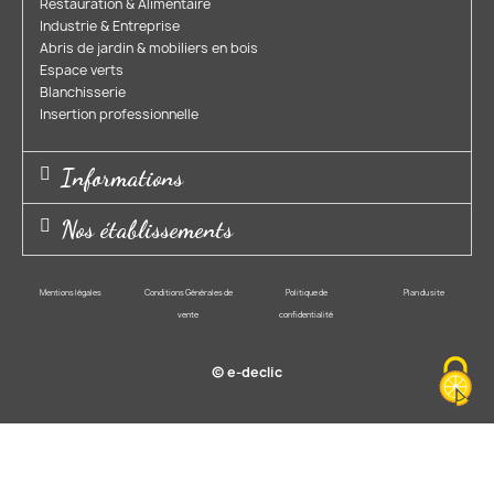
Restauration & Alimentaire
Industrie & Entreprise​
Abris de jardin & mobiliers en bois​
Espace verts​
Blanchisserie​
Insertion professionnelle​
Informations
Nos établissements
Mentions légales
Conditions Générales de
Politique de
Plan du site
vente
confidentialité
© e-declic