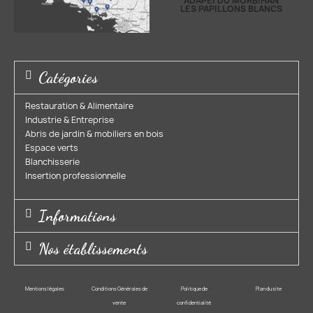
ADAPEI DU MORBIHAN
LES PAPILLONS BLANCS
Catégories
Restauration & Alimentaire
Industrie & Entreprise​
Abris de jardin & mobiliers en bois​
Espace verts​
Blanchisserie​
Insertion professionnelle​
Informations
Nos établissements
Mentions légales
Conditions Générales de
Politique de
Plan du site
vente
confidentialité