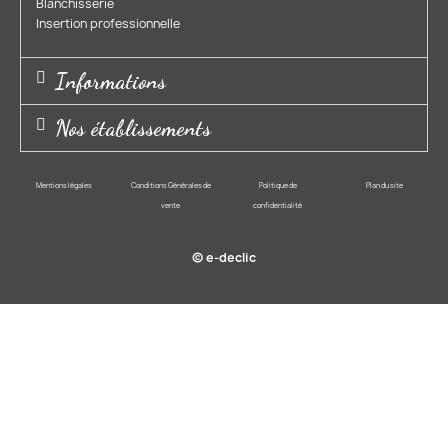
Blanchisserie​
Insertion professionnelle​
Informations
Nos établissements
Mentions légales
Conditions Générales de
Politique de
Plan du site
vente
confidentialité
© e-declic