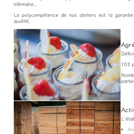
infirmière..
La polycompétence de nos ateliers est la garantie
qualité.
Agr
Défic
103 p
Nombr
partie
Acti
L’éta
Men