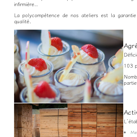
infirmière..
La polycompétence de nos ateliers est la garantie
qualité.
Agr
Défic
103 p
Nombr
partie
Acti
L’éta
Men