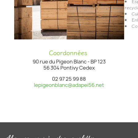
Esp
recycl
Cui
En
Co
Coordonnées
90 rue du Pigeon Blanc - BP 123
56 304 Pontivy Cedex
02 97 25 99 88
lepigeonblanc@adapei56.net