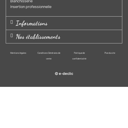
Blanchisserie​
Insertion professionnelle​
Informations
Nos établissements
Mentions légales
Conditions Générales de
Politique de
Plan du site
vente
confidentialité
© e-declic